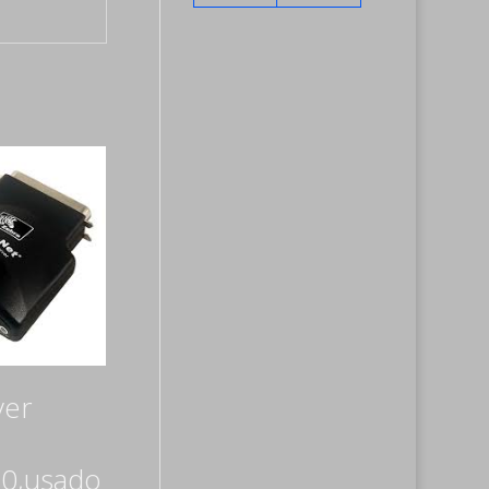
ver
0,usado