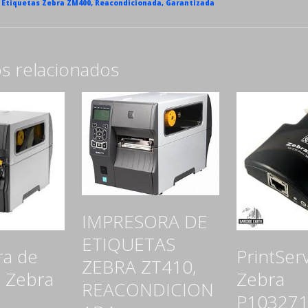
 Etiquetas Zebra ZM400, Reacondicionada, Garantizada
s relacionados
IMPRESORA DE
ETIQUETAS
ra de
PrintSer
ZEBRA ZT410,
s Zebra
Zebra
REACONDICION
P103271