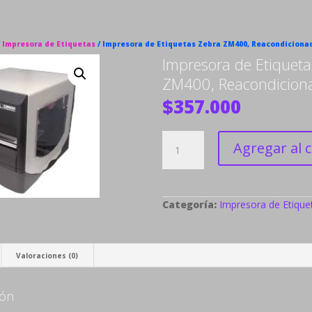
/
Impresora de Etiquetas
/ Impresora de Etiquetas Zebra ZM400, Reacondiciona
Impresora de Etiqueta
ZM400, Reacondicion
$
357.000
Impresora
de
Agregar al c
Etiquetas
Zebra
ZM400,
Reacondicionada
cantidad
Categoría:
Impresora de Etique
Valoraciones (0)
ión