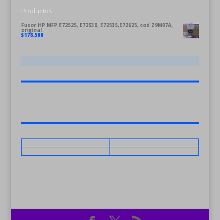
Productos
Fusor HP MFP E72525, E72530, E72535,E72625, cod Z9M07A,
original
$
178.500