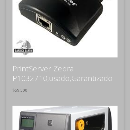
PrintServer Zebra
P1032710,usado,Garantizado
$
59.500