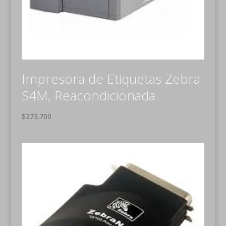
Impresora de Etiquetas Zebra
S4M, Reacondicionada
$
273.700