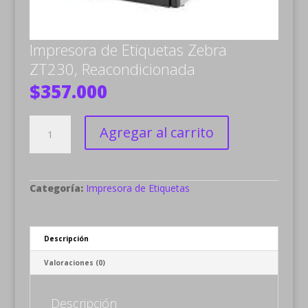
Impresora de Etiquetas Zebra
ZT230, Reacondicionada
$
357.000
Impresora
de
Agregar al carrito
Etiquetas
Zebra
ZT230,
Reacondicionada
cantidad
Categoría:
Impresora de Etiquetas
Descripción
Valoraciones (0)
Descripción