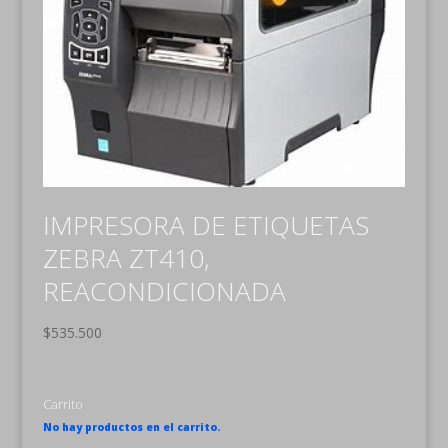
IMPRESORA DE ETIQUETAS
ZEBRA ZT410,
REACONDICIONADA
$
535.500
Carrito
No hay productos en el carrito.