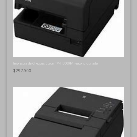
Impresora de Cheques Epson TM-H6000IV, reacondicionada
$
297.500