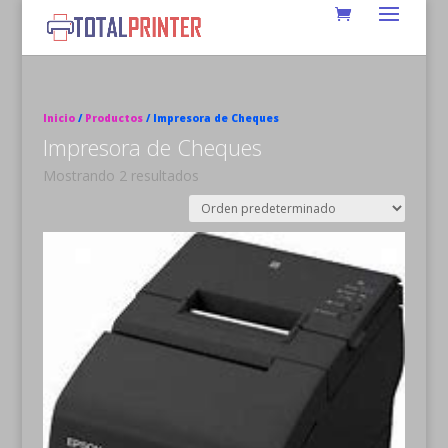
Inicio
/
Productos
/ Impresora de Cheques
Impresora de Cheques
Mostrando 2 resultados