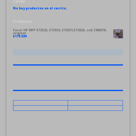
Carrito
No hay productos en el carrito.
Productos
Fusor HP MFP E72525, E72530, E72535,E72625, cod Z9M07A,
original
$
178.500