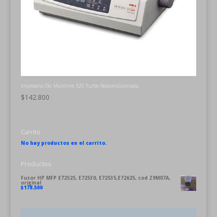
Impresora Oki Microline 320 Turbo Reacondicionada
$
142.800
Carrito
No hay productos en el carrito.
Productos
Fusor HP MFP E72525, E72530, E72535,E72625, cod Z9M07A,
original
$
178.500